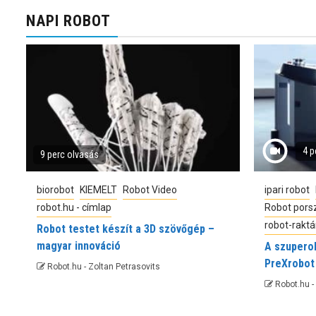
NAPI ROBOT
4 p
9 perc olvasás
biorobot
KIEMELT
Robot Video
ipari robot
robot.hu - címlap
Robot porsz
robot-raktá
Robot testet készít a 3D szövőgép –
magyar innováció
A szuperok
PreXrobot
Robot.hu - Zoltan Petrasovits
Robot.hu -