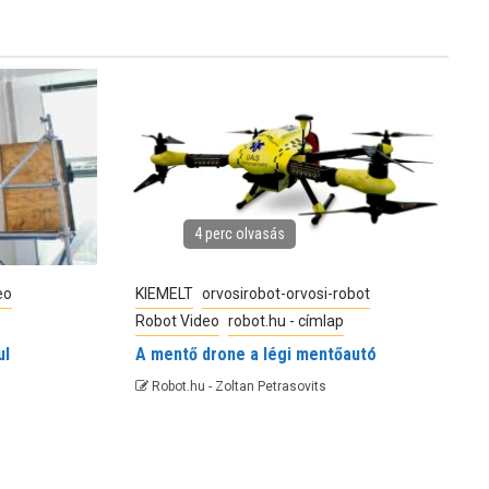
4 perc olvasás
eo
KIEMELT
orvosirobot-orvosi-robot
Robot Video
robot.hu - címlap
ul
A mentő drone a légi mentőautó
Robot.hu - Zoltan Petrasovits