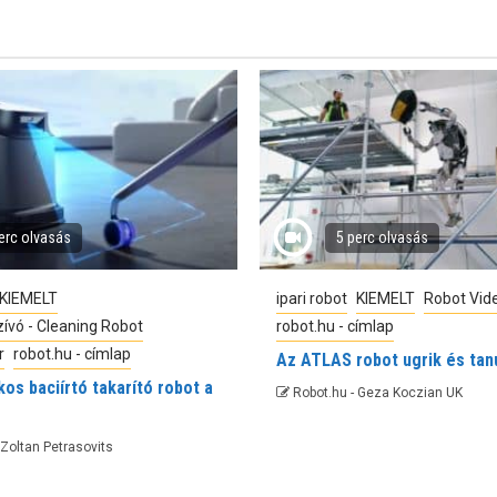
erc olvasás
5 perc olvasás
KIEMELT
ipari robot
KIEMELT
Robot Vid
ívó - Cleaning Robot
robot.hu - címlap
r
robot.hu - címlap
Az ATLAS robot ugrik és tan
os baciírtó takarító robot a
Robot.hu - Geza Koczian UK
 Zoltan Petrasovits