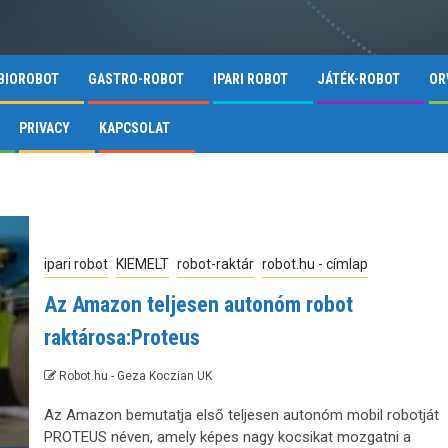
BIOROBOT
GASTRO-ROBOT
IPARI ROBOT
JÁTÉK-ROBOT
OR
PRIVACY
KAPCSOLAT
ipari robot
KIEMELT
robot-raktár
robot.hu - címlap
Az Amazon teljesen autonóm robot
raktárosa:Proteus
Robot.hu - Geza Koczian UK
Az Amazon bemutatja első teljesen autonóm mobil robotját
PROTEUS néven, amely képes nagy kocsikat mozgatni a