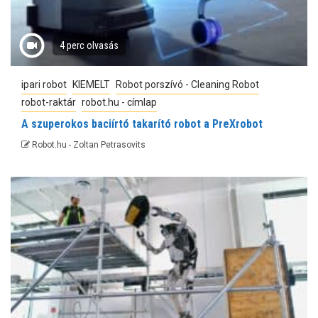
4 perc olvasás
ipari robot
KIEMELT
Robot porszívó - Cleaning Robot
robot-raktár
robot.hu - címlap
A szuperokos baciírtó takarító robot a PreXrobot
Robot.hu - Zoltan Petrasovits