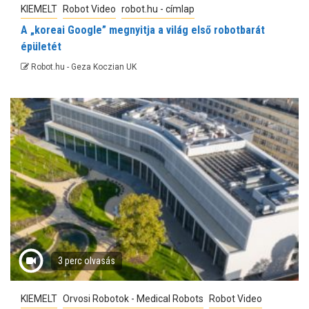
KIEMELT
Robot Video
robot.hu - címlap
A „koreai Google” megnyitja a világ első robotbarát
épületét
Robot.hu - Geza Koczian UK
3 perc olvasás
KIEMELT
Orvosi Robotok - Medical Robots
Robot Video