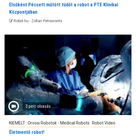
Elsőként Pécsett műtött tüdőt a robot a PTE Klinikai
Központjában
Robot.hu - Zoltan Petrasovits
3 perc olvasás
KIEMELT
Orvosi Robotok - Medical Robots
Robot Video
Életmentő robot!