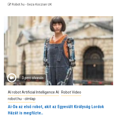
Robot.hu - Geza Koczian UK
3 perc olvasás
AI robot Artificial Intelligence AI
Robot Video
robot.hu - címlap
Ai-Da az első robot, akit az Egyesült Királyság Lordok
Házát is megfőzte..