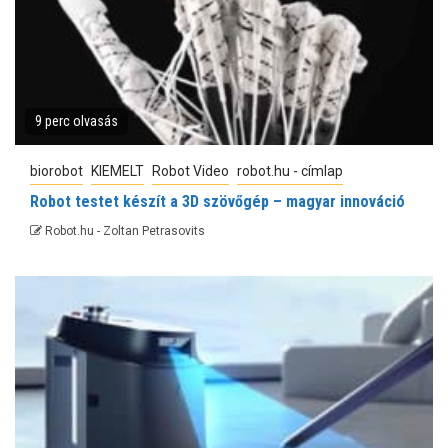
9 perc olvasás
biorobot
KIEMELT
Robot Video
robot.hu - címlap
Robot testet készít a 3D szövőgép – magyar innováció
Robot.hu - Zoltan Petrasovits