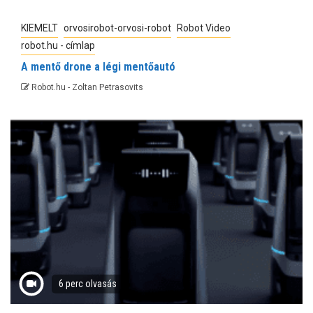
KIEMELT
orvosirobot-orvosi-robot
Robot Video
robot.hu - címlap
A mentő drone a légi mentőautó
Robot.hu - Zoltan Petrasovits
6 perc olvasás