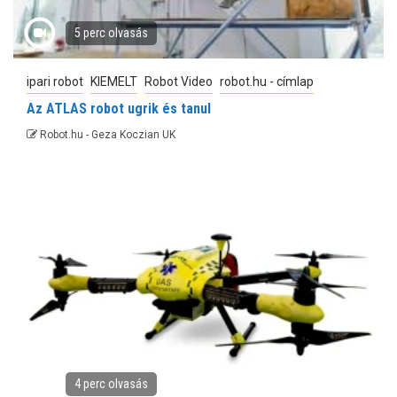
5 perc olvasás
ipari robot
KIEMELT
Robot Video
robot.hu - címlap
Az ATLAS robot ugrik és tanul
Robot.hu - Geza Koczian UK
4 perc olvasás