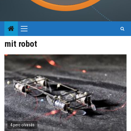
Primary
Menu
mit robot
4 perc olvasás