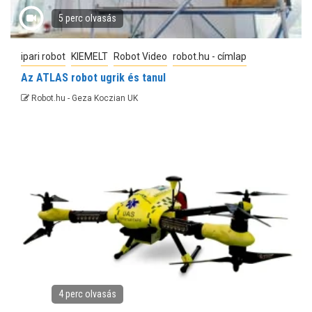
5 perc olvasás
ipari robot
KIEMELT
Robot Video
robot.hu - címlap
Az ATLAS robot ugrik és tanul
Robot.hu - Geza Koczian UK
4 perc olvasás