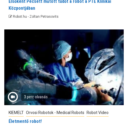
Elsőként Pécsett műtött tüdőt a robot a PTE Klinikai
Központjában
Robot.hu - Zoltan Petrasovits
3 perc olvasás
KIEMELT
Orvosi Robotok - Medical Robots
Robot Video
Életmentő robot!