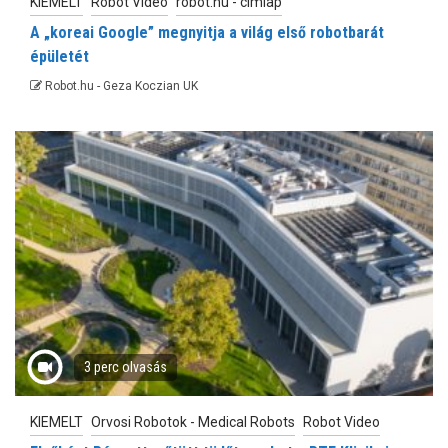
KIEMELT
Robot Video
robot.hu - címlap
A „koreai Google” megnyitja a világ első robotbarát
épületét
Robot.hu - Geza Koczian UK
3 perc olvasás
KIEMELT
Orvosi Robotok - Medical Robots
Robot Video