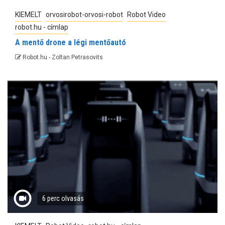
KIEMELT
orvosirobot-orvosi-robot
Robot Video
robot.hu - címlap
A mentő drone a légi mentőautó
Robot.hu - Zoltan Petrasovits
6 perc olvasás