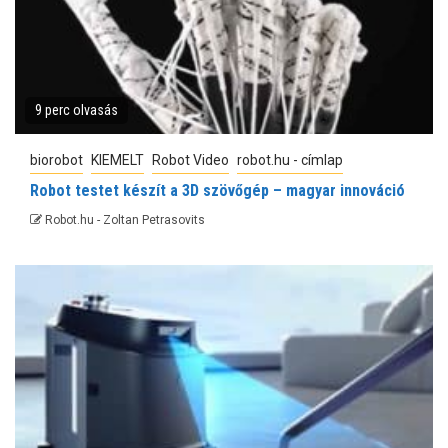
9 perc olvasás
biorobot
KIEMELT
Robot Video
robot.hu - címlap
Robot testet készít a 3D szövőgép – magyar innováció
Robot.hu - Zoltan Petrasovits