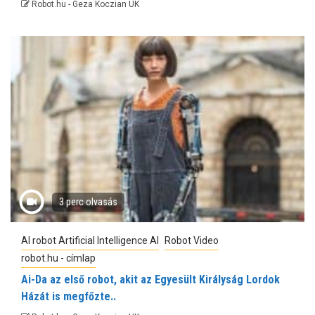
Robot.hu - Geza Koczian UK
3 perc olvasás
AI robot Artificial Intelligence AI
Robot Video
robot.hu - címlap
Ai-Da az első robot, akit az Egyesült Királyság Lordok
Házát is megfőzte..