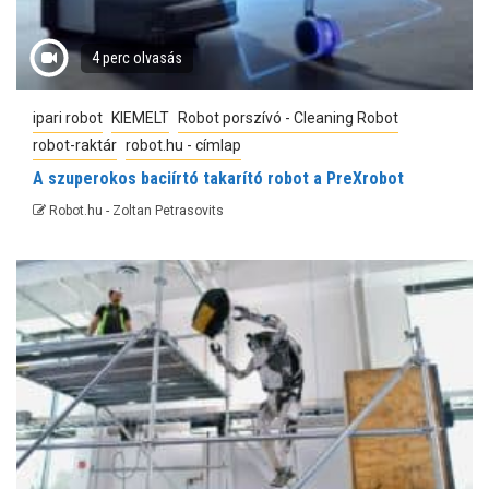
4 perc olvasás
ipari robot
KIEMELT
Robot porszívó - Cleaning Robot
robot-raktár
robot.hu - címlap
A szuperokos baciírtó takarító robot a PreXrobot
Robot.hu - Zoltan Petrasovits