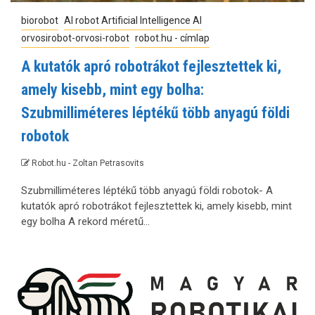
biorobot
AI robot Artificial Intelligence AI
orvosirobot-orvosi-robot
robot.hu - címlap
A kutatók apró robotrákot fejlesztettek ki,
amely kisebb, mint egy bolha:
Szubmilliméteres léptékű több anyagú földi
robotok
Robot.hu - Zoltan Petrasovits
Szubmilliméteres léptékű több anyagú földi robotok- A
kutatók apró robotrákot fejlesztettek ki, amely kisebb, mint
egy bolha A rekord méretű...