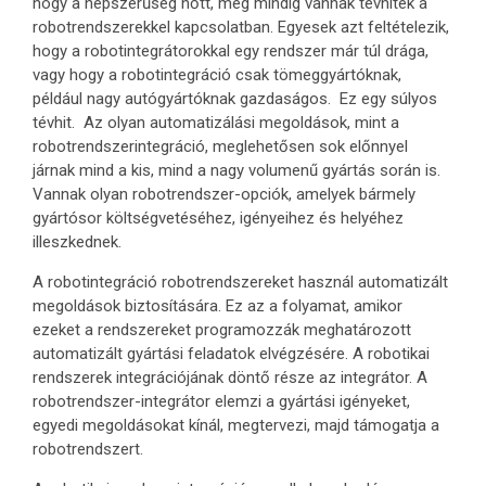
hogy a népszerűség nőtt, még mindig vannak tévhitek a
robotrendszerekkel kapcsolatban. Egyesek azt feltételezik,
hogy a robotintegrátorokkal egy rendszer már túl drága,
vagy hogy a robotintegráció csak tömeggyártóknak,
például nagy autógyártóknak gazdaságos. Ez egy súlyos
tévhit. Az olyan automatizálási megoldások, mint a
robotrendszerintegráció, meglehetősen sok előnnyel
járnak mind a kis, mind a nagy volumenű gyártás során is.
Vannak olyan robotrendszer-opciók, amelyek bármely
gyártósor költségvetéséhez, igényeihez és helyéhez
illeszkednek.
A robotintegráció robotrendszereket használ automatizált
megoldások biztosítására. Ez az a folyamat, amikor
ezeket a rendszereket programozzák meghatározott
automatizált gyártási feladatok elvégzésére. A robotikai
rendszerek integrációjának döntő része az integrátor. A
robotrendszer-integrátor elemzi a gyártási igényeket,
egyedi megoldásokat kínál, megtervezi, majd támogatja a
robotrendszert.