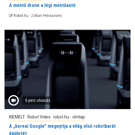
A mentő drone a légi mentőautó
Robot.hu - Zoltan Petrasovits
6 perc olvasás
KIEMELT
Robot Video
robot.hu - címlap
A „koreai Google” megnyitja a világ első robotbarát
épületét