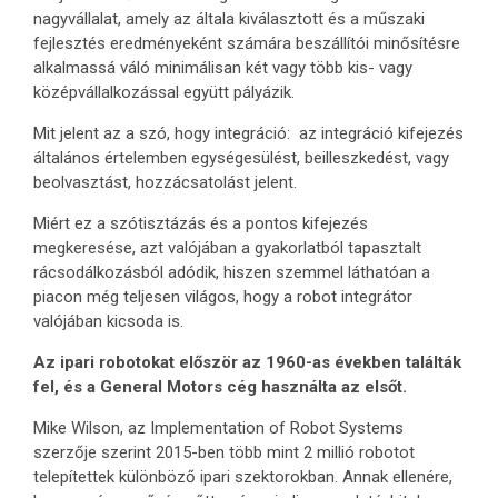
nagyvállalat, amely az általa kiválasztott és a műszaki
fejlesztés eredményeként számára beszállítói minősítésre
alkalmassá váló minimálisan két vagy több kis- vagy
középvállalkozással együtt pályázik.
Mit jelent az a szó, hogy integráció: az integráció kifejezés
általános értelemben egységesülést, beilleszkedést, vagy
beolvasztást, hozzácsatolást jelent.
Miért ez a szótisztázás és a pontos kifejezés
megkeresése, azt valójában a gyakorlatból tapasztalt
rácsodálkozásból adódik, hiszen szemmel láthatóan a
piacon még teljesen világos, hogy a robot integrátor
valójában kicsoda is.
Az ipari robotokat először az 1960-as években találták
fel, és a General Motors cég használta az elsőt.
Mike Wilson, az Implementation of Robot Systems
szerzője szerint 2015-ben több mint 2 millió robotot
telepítettek különböző ipari szektorokban. Annak ellenére,