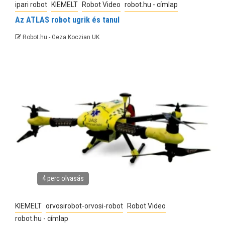
ipari robot
KIEMELT
Robot Video
robot.hu - címlap
Az ATLAS robot ugrik és tanul
Robot.hu - Geza Koczian UK
4 perc olvasás
KIEMELT
orvosirobot-orvosi-robot
Robot Video
robot.hu - címlap