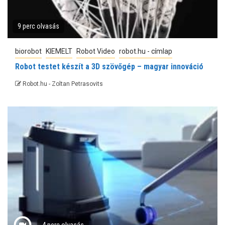
9 perc olvasás
biorobot
KIEMELT
Robot Video
robot.hu - címlap
Robot testet készít a 3D szövőgép – magyar innováció
Robot.hu - Zoltan Petrasovits