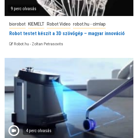
9 perc olvasás
biorobot
KIEMELT
Robot Video
robot.hu - címlap
Robot testet készít a 3D szövőgép – magyar innováció
Robot.hu - Zoltan Petrasovits
4 perc olvasás