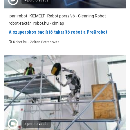
4 perc olvasás
ipari robot
KIEMELT
Robot porszívó - Cleaning Robot
robot-raktár
robot.hu - címlap
A szuperokos baciírtó takarító robot a PreXrobot
Robot.hu - Zoltan Petrasovits
5 perc olvasás