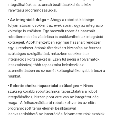
integrálhatóak az azonnali beállításukkal és a kézi
irányítású programozásukkal.
• Az integráció drága
– Ahogy a robotok költsége
folyamatosan csökkent az évek során, úgy az integráció
költsége is csökken. Egy használt robot és használt
robotberendezés vásárlása is csökkentheti az integráció
költségeit. Adott helyzetben egy már használt rendszer
egy új rendszer árának töredékéért biztosítja az összes
szükséges szolgáltatást, miközben csökkenti az
integrációs költségeket is. Ezen túl pedig a folyamatok
letisztulásával, több tapasztalat keletkezik az
üzemeltetésben és ez ismét költséghatékonyabbá teszi a
munkát.
• Robottechnikai tapasztalat szükséges
– Nincs
szükség korábbi robottechnikai tapasztalatra a robot
integrálásához, hiszen pont erre van az integrátor cég
maga. A felhasználóbarát robotszoftver és az előre
programozott téma elemek beállításával,
leegyszerűsíthető az integrációs folyamatot ránk szabják,