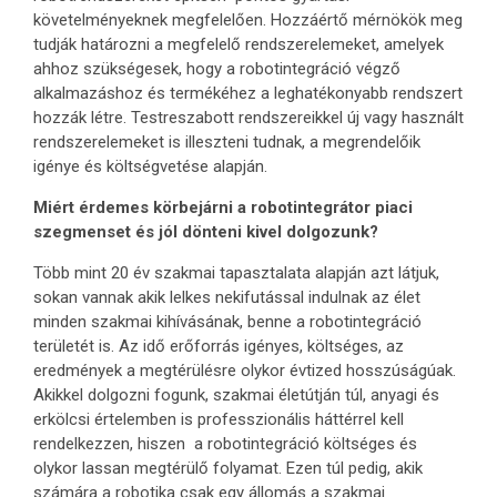
követelményeknek megfelelően. Hozzáértő mérnökök meg
tudják határozni a megfelelő rendszerelemeket, amelyek
ahhoz szükségesek, hogy a robotintegráció végző
alkalmazáshoz és termékéhez a leghatékonyabb rendszert
hozzák létre. Testreszabott rendszereikkel új vagy használt
rendszerelemeket is illeszteni tudnak, a megrendelőik
igénye és költségvetése alapján.
Miért érdemes körbejárni a robotintegrátor piaci
szegmenset és jól dönteni kivel dolgozunk?
Több mint 20 év szakmai tapasztalata alapján azt látjuk,
sokan vannak akik lelkes nekifutással indulnak az élet
minden szakmai kihívásának, benne a robotintegráció
területét is. Az idő erőforrás igényes, költséges, az
eredmények a megtérülésre olykor évtized hosszúságúak.
Akikkel dolgozni fogunk, szakmai életútján túl, anyagi és
erkölcsi értelemben is professzionális háttérrel kell
rendelkezzen, hiszen a robotintegráció költséges és
olykor lassan megtérülő folyamat. Ezen túl pedig, akik
számára a robotika csak egy állomás a szakmai