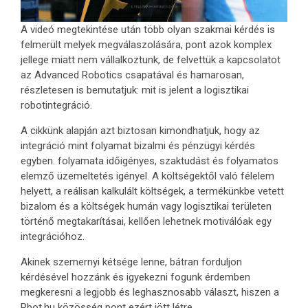
A videó megtekintése után több olyan szakmai kérdés is
felmerült melyek megválaszolására, pont azok komplex
jellege miatt nem vállalkoztunk, de felvettük a kapcsolatot
az Advanced Robotics csapatával és hamarosan,
részletesen is bemutatjuk: mit is jelent a logisztikai
robotintegráció.
A cikkünk alapján azt biztosan kimondhatjuk, hogy az
integráció mint folyamat bizalmi és pénzügyi kérdés
egyben. folyamata időigényes, szaktudást és folyamatos
elemző üzemeltetés igényel. A költségektől való félelem
helyett, a reálisan kalkulált költségek, a termékünkbe vetett
bizalom és a költségek humán vagy logisztikai területen
történő megtakarításai, kellően lehetnek motiválóak egy
integrációhoz.
Akinek szemernyi kétsége lenne, bátran forduljon
kérdésével hozzánk és igyekezni fogunk érdemben
megkeresni a legjobb és leghasznosabb választ, hiszen a
Rbot.hu közösség pont ezért jött létre.