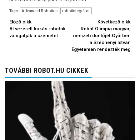
Advanced Robotics
robotintegrátor
Tags:
Continue
Előző cikk
Következő cikk
AI vezérelt kukás robotok
Robot Olimpia magyar,
Reading
válogatják a szemetet
nemzeti döntőjét Győrben
a Széchenyi István
Egyetemen rendezték meg
TOVÁBBI ROBOT.HU CIKKEK