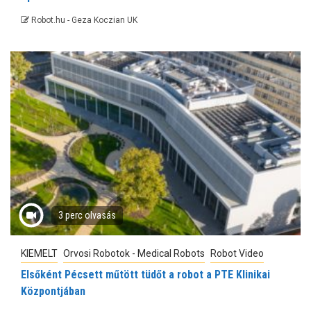
Robot.hu - Geza Koczian UK
3 perc olvasás
KIEMELT
Orvosi Robotok - Medical Robots
Robot Video
Elsőként Pécsett műtött tüdőt a robot a PTE Klinikai
Központjában