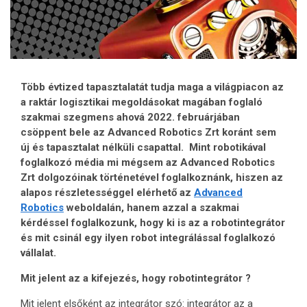
Több évtized tapasztalatát tudja maga a világpiacon az
a raktár logisztikai megoldásokat magában foglaló
szakmai szegmens ahová 2022. februárjában
csöppent bele az Advanced Robotics Zrt koránt sem
új és tapasztalat nélküli csapattal. Mint robotikával
foglalkozó média mi mégsem az Advanced Robotics
Zrt dolgozóinak történetével foglalkoznánk, hiszen az
alapos részletességgel elérhető az
Advanced
Robotics
weboldalán, hanem azzal a szakmai
kérdéssel foglalkozunk, hogy ki is az a robotintegrátor
és mit csinál egy ilyen robot integrálással foglalkozó
vállalat.
Mit jelent az a kifejezés, hogy robotintegrátor ?
Mit jelent elsőként az integrátor szó: integrátor az a