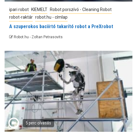
ipari robot
KIEMELT
Robot porszívó - Cleaning Robot
robot-raktár
robot.hu - címlap
A szuperokos baciírtó takarító robot a PreXrobot
Robot.hu - Zoltan Petrasovits
5 perc olvasás