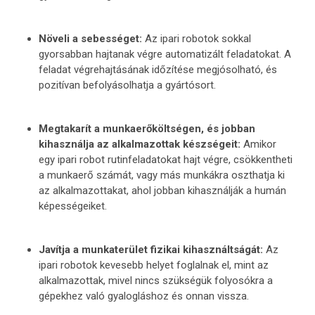
Növeli a sebességet:
Az ipari robotok sokkal
gyorsabban hajtanak végre automatizált feladatokat. A
feladat végrehajtásának időzítése megjósolható, és
pozitívan befolyásolhatja a gyártósort.
Megtakarít a munkaerőköltségen, és jobban
kihasználja az alkalmazottak készségeit:
Amikor
egy ipari robot rutinfeladatokat hajt végre, csökkentheti
a munkaerő számát, vagy más munkákra oszthatja ki
az alkalmazottakat, ahol jobban kihasználják a humán
képességeiket.
Javítja a munkaterület fizikai kihasználtságát:
Az
ipari robotok kevesebb helyet foglalnak el, mint az
alkalmazottak, mivel nincs szükségük folyosókra a
gépekhez való gyalogláshoz és onnan vissza.