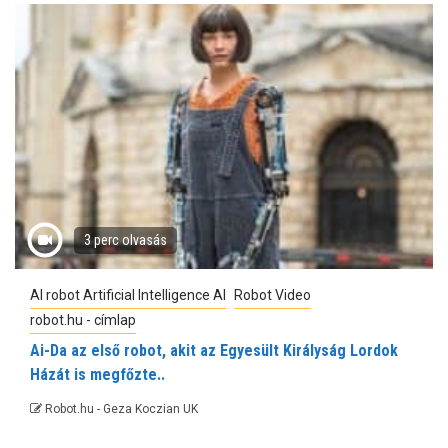
3 perc olvasás
AI robot Artificial Intelligence AI
Robot Video
robot.hu - címlap
Ai-Da az első robot, akit az Egyesült Királyság Lordok
Házát is megfőzte..
Robot.hu - Geza Koczian UK