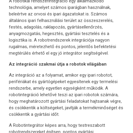
A robotikai rendszerintegráció egy alkalmazkodó
technológia, amelyet számos iparágban használnak,
beleértve az orvosi és ipari ágazatokat is. Számos
általános ipari felhasználási terület az összeszerelés,
festés, adagolás, raklapozás, gyártásellenőrzés,
anyagmozgatás, hegesztés, gyártási tesztelés és a
logisztika is. A robotrendszerek integrációja nagyon
rugalmas, méretezhető és pontos, jelentős befektetési
megtérülés érhető el egy jó integrátor segítségével.
Az integráció szakmai útja a robotok világában
Az integráció az a folyamat, amikor egy ipari robotot,
perifériákat és gyártógépeket egyesítenek egy termelési
rendszerbe, amely egyetlen egységként működik. A
robotintegráció lehetővé teszi az ipari robotok számára,
hogy meghatározott gyártási feladatokat hajtsanak végre,
és csökkentik a költségeket, javítják a termékminőséget és
csökkentik a gyártási időt.
A Robotintegrátor képes arra, hogy testreszabott
robotrendszereket építsen pontos gyártási