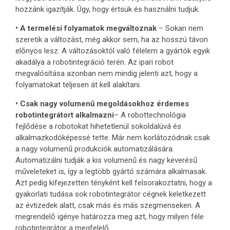
hozzánk igazítják. Úgy, hogy értsük és használni tudjuk.
• A termelési folyamatok megváltoznak
– Sokan nem
szeretik a változást, még akkor sem, ha az hosszú távon
előnyös lesz. A változásoktól való félelem a gyártók egyik
akadálya a robotintegráció terén. Az ipari robot
megvalósítása azonban nem mindig jelenti azt, hogy a
folyamatokat teljesen át kell alakítani.
• Csak nagy volumenű megoldásokhoz érdemes
robotintegrátort alkalmazni
– A robottechnológia
fejlődése a robotokat hihetetlenül sokoldalúvá és
alkalmazkodóképessé tette. Már nem korlátozódnak csak
a nagy volumenű produkciók automatizálására.
Automatizálni tudják a kis volumenű és nagy keverésű
műveleteket is, így a legtöbb gyártó számára alkalmasak.
Azt pedig kifejezetten tényként kell felsorakoztatni, hogy a
gyakorlati tudása sok robotintegrátor cégnek keletkezett
az évtizedek alatt, csak más és más szegmenseken. A
megrendelő igénye határozza meg azt, hogy milyen féle
robotintegrátor a megfelelő.