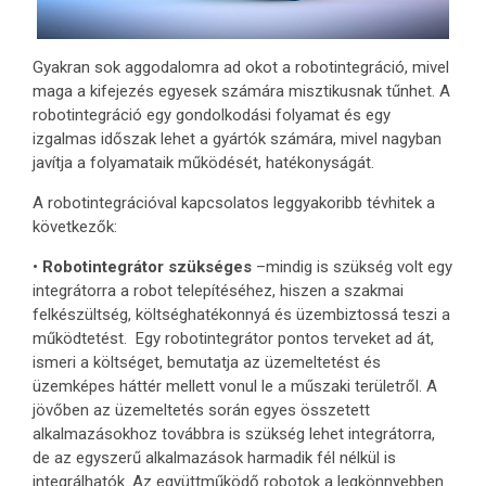
Gyakran sok aggodalomra ad okot a robotintegráció, mivel
maga a kifejezés egyesek számára misztikusnak tűnhet. A
robotintegráció egy gondolkodási folyamat és egy
izgalmas időszak lehet a gyártók számára, mivel nagyban
javítja a folyamataik működését, hatékonyságát.
A robotintegrációval kapcsolatos leggyakoribb tévhitek a
következők:
•
Robotintegrátor szükséges
–mindig is szükség volt egy
integrátorra a robot telepítéséhez, hiszen a szakmai
felkészültség, költséghatékonnyá és üzembiztossá teszi a
működtetést. Egy robotintegrátor pontos terveket ad át,
ismeri a költséget, bemutatja az üzemeltetést és
üzemképes háttér mellett vonul le a műszaki területről. A
jövőben az üzemeltetés során egyes összetett
alkalmazásokhoz továbbra is szükség lehet integrátorra,
de az egyszerű alkalmazások harmadik fél nélkül is
integrálhatók. Az együttműködő robotok a legkönnyebben