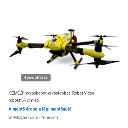
4 perc olvasás
KIEMELT
orvosirobot-orvosi-robot
Robot Video
robot.hu - címlap
A mentő drone a légi mentőautó
Robot.hu - Zoltan Petrasovits