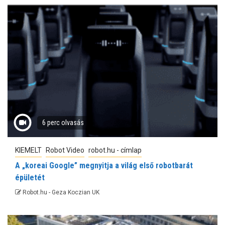
6 perc olvasás
KIEMELT
Robot Video
robot.hu - címlap
A „koreai Google” megnyitja a világ első robotbarát
épületét
Robot.hu - Geza Koczian UK