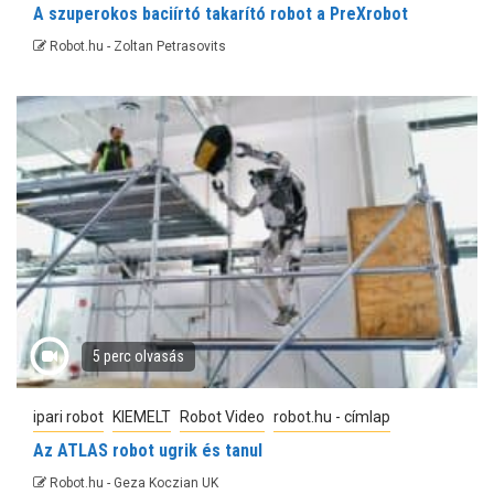
A szuperokos baciírtó takarító robot a PreXrobot
Robot.hu - Zoltan Petrasovits
5 perc olvasás
ipari robot
KIEMELT
Robot Video
robot.hu - címlap
Az ATLAS robot ugrik és tanul
Robot.hu - Geza Koczian UK