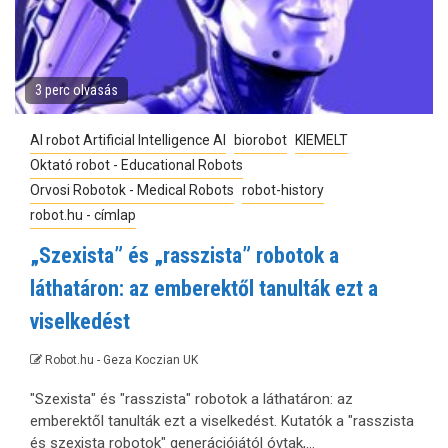
3 perc olvasás
AI robot Artificial Intelligence AI
biorobot
KIEMELT
Oktató robot - Educational Robots
Orvosi Robotok - Medical Robots
robot-history
robot.hu - címlap
„Szexista” és „rasszista” robotok a
láthatáron: az emberektől tanulták ezt a
viselkedést
Robot.hu - Geza Koczian UK
"Szexista" és "rasszista" robotok a láthatáron: az
emberektől tanulták ezt a viselkedést. Kutatók a "rasszista
és szexista robotok" generációjától óvtak,...