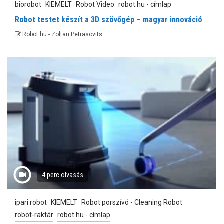
biorobot
KIEMELT
Robot Video
robot.hu - címlap
Robot testet készít a 3D szövőgép – magyar innováció
Robot.hu - Zoltan Petrasovits
4 perc olvasás
ipari robot
KIEMELT
Robot porszívó - Cleaning Robot
robot-raktár
robot.hu - címlap