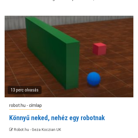
13 perc olvasás
robot.hu - címlap
Könnyű neked, nehéz egy robotnak
Robot.hu - Geza Koczian UK