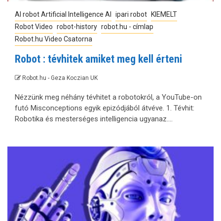
AI robot Artificial Intelligence AI
ipari robot
KIEMELT
Robot Video
robot-history
robot.hu - címlap
Robot.hu Video Csatorna
Robot : tévhitek amiket meg kell érteni
Robot.hu - Geza Koczian UK
Nézzünk meg néhány tévhitet a robotokról, a YouTube-on
futó Misconceptions egyik epizódjából átvéve. 1. Tévhit:
Robotika és mesterséges intelligencia ugyanaz....