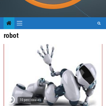
Primary
Menu
robot
10 perc olvasás